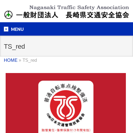
MENU
TS_red
HOME
»
TS_red